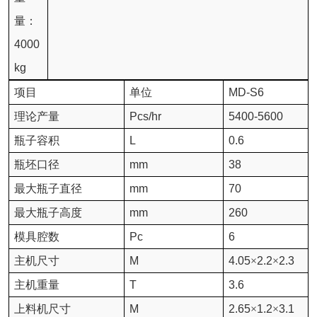
量：
4000
kg
项目
单位
MD-S6
理论产量
Pcs/hr
5400-5600
瓶子容积
L
0.6
瓶坯口径
mm
38
最大瓶子直径
mm
70
最大瓶子高度
mm
260
模具腔数
Pc
6
主机尺寸
M
4.05
×
2.2
×
2.3
主机重量
T
3.6
上料机尺寸
M
2.65
×
1.2
×
3.1