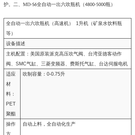
护。
二、
MD
全自动一出六吹瓶机（
瓶）
-S6
4800-5000
全自动一出六吹瓶机（高速机）
1
升机（矿泉水饮料瓶
等）
设备描述
主机配置：美国原装派克高压吹气阀、台湾亚德客动作
阀、
SMC
气缸、三菱变频器、费斯托气缸、台达伺服电机
适应
吹制容量：
0-0.75
升
材
料：
PET
聚酯
操作
自动上料，全自动化生产
方