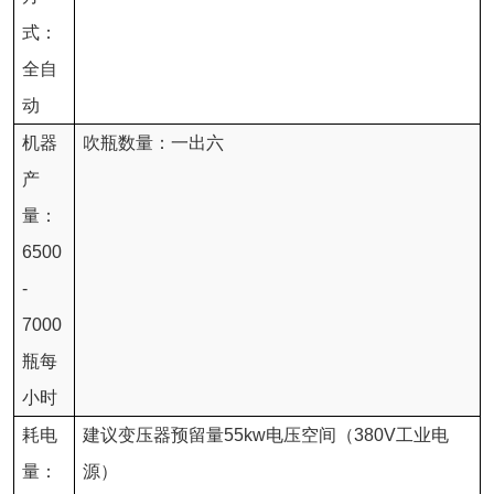
式：
全自
动
机器
吹瓶数量：一出六
产
量：
6500
-
7000
瓶每
小时
耗电
建议变压器预留量
55kw
电压空间（
380V
工业电
量：
源）