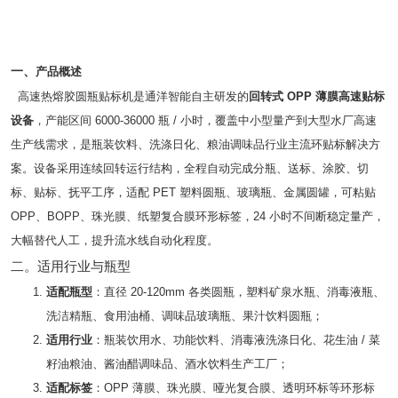
一、
产品概述
高速热熔胶圆瓶贴标机是通洋智能自主研发的
回转式 OPP 薄膜高速贴标
设备
，产能区间 6000-36000 瓶 / 小时，覆盖中小型量产到大型水厂高速
生产线需求，是瓶装饮料、洗涤日化、粮油调味品行业主流环贴标解决方
案。设备采用连续回转运行结构，全程自动完成分瓶、送标、涂胶、切
标、贴标、抚平工序，适配 PET 塑料圆瓶、玻璃瓶、金属圆罐，可粘贴
OPP、BOPP、珠光膜、纸塑复合膜环形标签，24 小时不间断稳定量产，
大幅替代人工，提升流水线自动化程度。
二。适用行业与瓶型
适配瓶型
：直径 20-120mm 各类圆瓶，塑料矿泉水瓶、消毒液瓶、
洗洁精瓶、食用油桶、调味品玻璃瓶、果汁饮料圆瓶；
适用行业
：瓶装饮用水、功能饮料、消毒液洗涤日化、花生油 / 菜
籽油粮油、酱油醋调味品、酒水饮料生产工厂；
适配标签
：OPP 薄膜、珠光膜、哑光复合膜、透明环标等环形标