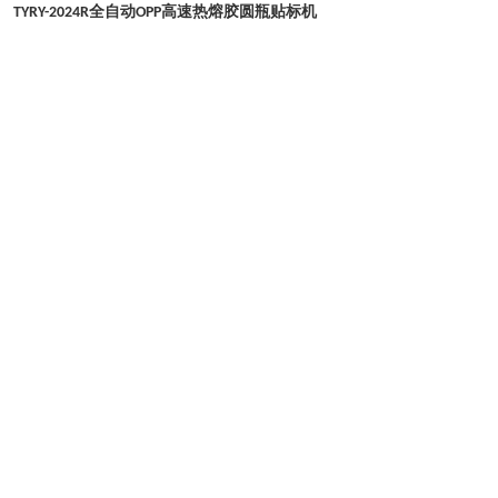
全自动
热熔胶圆瓶贴标机
TYRY-2024R
OPP高速