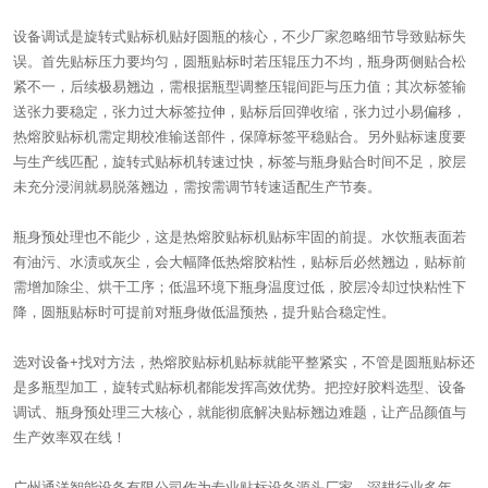
设备调试是旋转式贴标机贴好圆瓶的核心，不少厂家忽略细节导致贴标失
误。首先贴标压力要均匀，圆瓶贴标时若压辊压力不均，瓶身两侧贴合松
紧不一，后续极易翘边，需根据瓶型调整压辊间距与压力值；其次标签输
送张力要稳定，张力过大标签拉伸，贴标后回弹收缩，张力过小易偏移，
热熔胶贴标机需定期校准输送部件，保障标签平稳贴合。另外贴标速度要
与生产线匹配，旋转式贴标机转速过快，标签与瓶身贴合时间不足，胶层
未充分浸润就易脱落翘边，需按需调节转速适配生产节奏。
瓶身预处理也不能少，这是热熔胶贴标机贴标牢固的前提。水饮瓶表面若
有油污、水渍或灰尘，会大幅降低热熔胶粘性，贴标后必然翘边，贴标前
需增加除尘、烘干工序；低温环境下瓶身温度过低，胶层冷却过快粘性下
降，圆瓶贴标时可提前对瓶身做低温预热，提升贴合稳定性。
选对设备+找对方法，热熔胶贴标机贴标就能平整紧实，不管是圆瓶贴标还
是多瓶型加工，旋转式贴标机都能发挥高效优势。把控好胶料选型、设备
调试、瓶身预处理三大核心，就能彻底解决贴标翘边难题，让产品颜值与
生产效率双在线！
广州通洋智能设备有限公司作为专业贴标设备源头厂家，深耕行业多年，