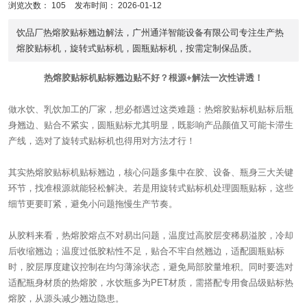
浏览次数：
105
发布时间： 2026-01-12
饮品厂热熔胶贴标翘边解法，广州通洋智能设备有限公司专注生产热
熔胶贴标机，旋转式贴标机，圆瓶贴标机，按需定制保品质。
热熔胶贴标机贴标翘边贴不好？根源+解法一次性讲透！
做水饮、乳饮加工的厂家，想必都遇过这类难题：热熔胶贴标机贴标后瓶
身翘边、贴合不紧实，圆瓶贴标尤其明显，既影响产品颜值又可能卡滞生
产线，选对了旋转式贴标机也得用对方法才行！
其实热熔胶贴标机贴标翘边，核心问题多集中在胶、设备、瓶身三大关键
环节，找准根源就能轻松解决。若是用旋转式贴标机处理圆瓶贴标，这些
细节更要盯紧，避免小问题拖慢生产节奏。
从胶料来看，热熔胶熔点不对易出问题，温度过高胶层变稀易溢胶，冷却
后收缩翘边；温度过低胶粘性不足，贴合不牢自然翘边，适配圆瓶贴标
时，胶层厚度建议控制在均匀薄涂状态，避免局部胶量堆积。同时要选对
适配瓶身材质的热熔胶，水饮瓶多为PET材质，需搭配专用食品级贴标热
熔胶，从源头减少翘边隐患。