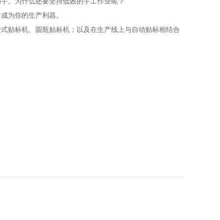
助手。为什么还要坚持低效的手工作业呢？
它成为你的生产利器。
转式贴标机、圆瓶贴标机；以及在生产线上与自动贴标相结合