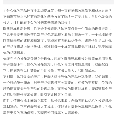
为什么你的产品还在手工缠绕标签，却一直在抱怨效率低下和成本过高？
不知道市场上已经有自动化的解决方案了吗？一定要注意，自动化设备的
投入，往往能在不久的将来带来倍增的回报！
圆瓶贴标机新升级，你不会不知道吧？这不仅仅是一个简单的设备更新，
它几乎是要彻底改变你对产品包装流程的看法！想象一下，一个机器能够
以前所未有的速度和精准度，完成所有圆瓶贴标任务。速度快到足以让你
的产品在市场上抢得先机，精准到每一个标签都贴得无可挑剔，完美展现
你的品牌形象。
你还在担心操作复杂吗？告诉你，现在的圆瓶贴标机设计得简单易用到几
乎谁都能上手，简化的操作流程，让你的员工只需简单培训，就能驾驭
它，彻底告别以往繁杂的手动操作，节省大量人力和时间成本。
更别提，这种设备的应用，还能大幅提升你的产品外观质量。我们知道，
一个好的第一印象，对于产品销售是至关重要的。标签的平整度、位置的
精确度直接关乎到产品的外观品质，而高效的圆瓶贴标机，能保证每个产
品都达到最佳展示效果，吸引更多顾客的目光。
而且，还担心成本问题？其实，从长远来看，自动圆瓶贴标机的投资是极
其划算的。它不仅能节省人工成本，还能通过提升效率和产品质量，为你
赢得更多的市场份额，实现投资回报率的大幅增长。