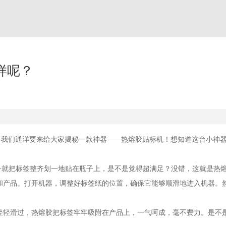
样呢？
，我们通洋要来给大家揭秘一款神器——热熔胶贴标机！想知道这台小神
子就把标签整齐划一地贴在瓶子上，是不是觉得超满足？没错，这就是热
和产品。打开机器，调整好标签纸的位置，确保它能够顺滑地进入机器。
轻轻滑过，热熔胶把标签牢牢吸附在产品上，一气呵成，毫不费力。是不